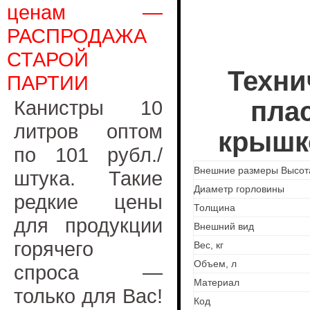
ценам —
РАСПРОДАЖА
СТАРОЙ
Техни
ПАРТИИ
Канистры 10
плас
литров оптом
крышко
по 101 рубл./
Внешние размеры Высота
штука. Такие
Диаметр горловины
редкие цены
Толщина
для продукции
Внешний вид
горячего
Вес, кг
Объем, л
спроса —
Материал
только для Вас!
Код