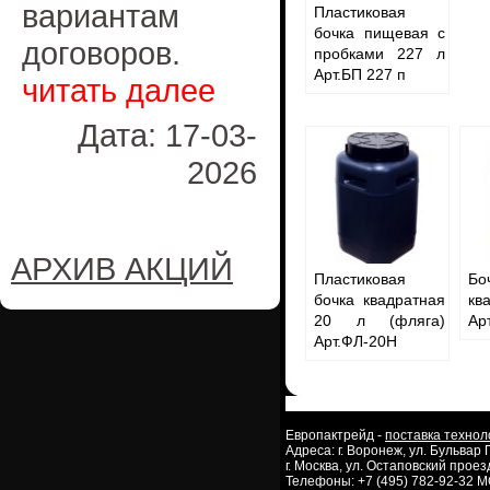
вариантам
Пластиковая
бочка пищевая с
договоров.
пробками 227 л
Арт.БП 227 п
читать далее
Дата: 17-03-
2026
АРХИВ АКЦИЙ
Пластиковая
Бо
бочка квадратная
кв
20 л (фляга)
Ар
Арт.ФЛ-20Н
Европактрейд -
поставка технол
Адреса: г. Воронеж, ул. Бульвар
г. Москва, ул. Остаповский проезд
Телефоны: +7 (495) 782-92-32 