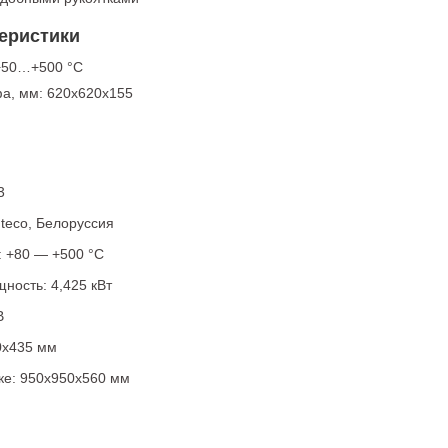
еристики
+50…+500 °С
а, мм: 620х620х155
3
teco, Белоруссия
: +80 — +500 °С
ность: 4,425 кВт
В
0х435 мм
ке: 950х950х560 мм