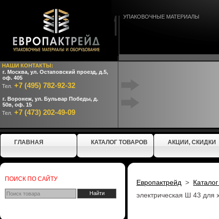
УПАКОВОЧНЫЕ МАТЕРИАЛЫ
НАШИ КОНТАКТЫ:
г. Москва, ул. Остаповский проезд, д.5,
оф. 405
+7 (495) 782-92-32
Тел.
г. Воронеж, ул. Бульвар Победы, д.
50в, оф. 15
+7 (473) 202-49-09
Тел.
ГЛАВНАЯ
КАТАЛОГ ТОВАРОВ
АКЦИИ, СКИДКИ
ПОИСК ПО САЙТУ
Европактрейд
>
Каталог
электрическая Ш 43 для