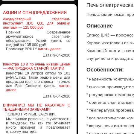
Печь электрическ
АКЦИИ И СПЕЦПРЕДЛОЖЕНИЯ
Печь электрическая пр
Аккумуляторный стреппинг-
инструмент JDC Q31 для обвязки
Описание
лентами — 125 000 руб
Новинка! Современное
Enteco Ш43 — професси
аккумуляторное стреппинг-
оборудование. Успей купить со
Корпус изготовлен из 
скидкой за 135 000 руб!
Промокод: BRILLY
читать далее
Каменный под и возмо
Дата: 9-04-2026
внутри печи и доводить 
Канистра 10 л по очень низким ценам
— РАСПРОДАЖА СТАРОЙ ПАРТИИ
Особенности:
Канистры 10 литров оптом по 101
рубл./штука. Такие редкие цены для
* надежность конструкц
продукции горячего спроса — только
для Вас! Спешите купить.
читать
* высокая производител
далее
* регулировка температ
Дата: 8-04-2026
* оригинальная итальян
ВНИМАНИЕ! МЫ НЕ РАБОТАЕМ С
ТЕНДЕРНЫМИ ЗАЯВКАМИ!
* температура прогрева
ТОЛЬКО ПРЯМЫЕ ЗАКУПКИ.
* все электрические к
Мы приняли решение не участвовать
в тендерах, так как это отнимает
* корпус печи изготовл
много времени и предполагает
отсрочку платежа.
* ручное управление с