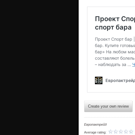
Create your own review
Европактрейд
Average rating: