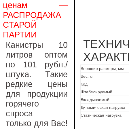
ценам —
РАСПРОДАЖА
СТАРОЙ
ПАРТИИ
ТЕХНИ
Канистры 10
литров оптом
ХАРАКТ
по 101 рубл./
Внешние размеры, мм
штука. Такие
Вес, кг
редкие цены
Код
для продукции
Штабелируемый
Вкладываемый
горячего
Динамическая нагрузка
спроса —
Статическая нагрузка
только для Вас!