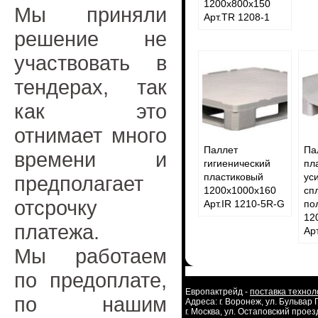
1200х800х150
Мы приняли
Арт.TR 1208-1
решение не
участвовать в
тендерах, так
как это
отнимает много
Паллет
Па
времени и
гигиенический
пл
пластиковый
ус
предполагает
1200х1000х160
сп
отсрочку
Арт.IR 1210-5R-G
по
12
платежа.
Ар
Мы работаем
по предоплате,
Европактрейд -
поставка технол
по нашим
Адреса: г. Воронеж, ул. Бульвар
г. Москва, ул. Остаповский проезд