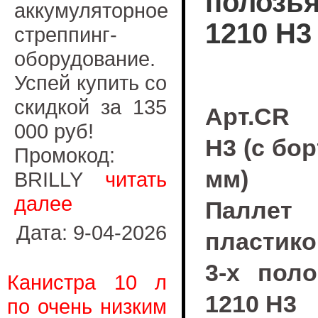
полозья
аккумуляторное
1210 H3
стреппинг-
оборудование.
Успей купить со
скидкой за 135
Арт.CR
000 руб!
H3 (с бо
Промокод:
мм)
BRILLY
читать
далее
Паллет
Дата: 9-04-2026
пластик
3-х поло
Канистра 10 л
1210 H3
по очень низким