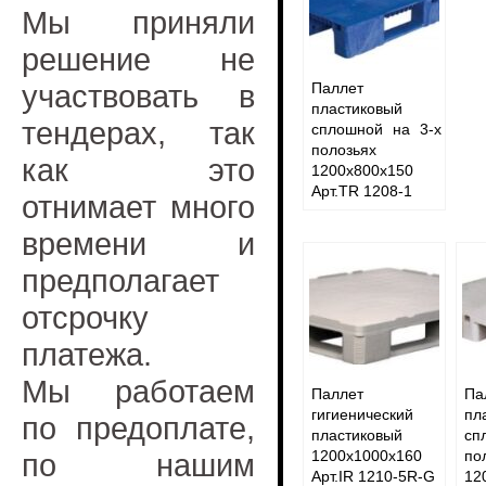
Мы приняли
решение не
участвовать в
Паллет
пластиковый
тендерах, так
сплошной на 3-х
полозьях
как это
1200х800х150
Арт.TR 1208-1
отнимает много
времени и
предполагает
отсрочку
платежа.
Мы работаем
Паллет
Па
гигиенический
пл
по предоплате,
пластиковый
сп
по нашим
1200х1000х160
по
Арт.IR 1210-5R-G
12