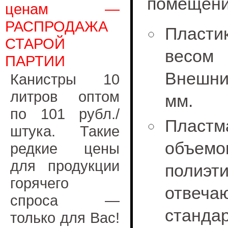
помещени
ценам —
РАСПРОДАЖА
Пласти
СТАРОЙ
весом 
ПАРТИИ
Внешни
Канистры 10
литров оптом
мм.
по 101 рубл./
Пласт
штука. Такие
объем
редкие цены
для продукции
полиэ
горячего
отвеч
спроса —
станд
только для Вас!