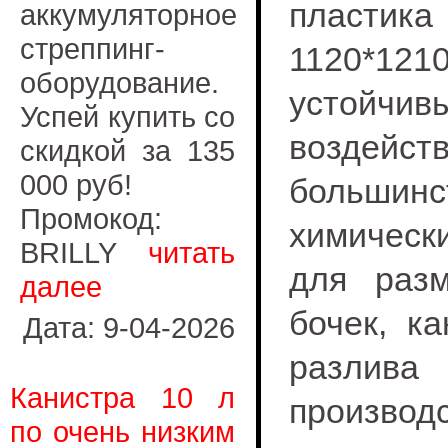
пластика
аккумуляторное
стреппинг-
1120*12
оборудование.
устой
Успей купить со
воздейст
скидкой за 135
000 руб!
большинс
Промокод:
химическ
BRILLY
читать
для раз
далее
бочек, к
Дата: 9-04-2026
разлива
Канистра 10 л
произв
по очень низким