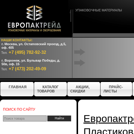
УПАКОВОЧНЫЕ МАТЕРИАЛЫ
НАШИ КОНТАКТЫ:
г. Москва, ул. Остаповский проезд, д.5,
оф. 405
+7 (495) 782-92-32
Тел.
г. Воронеж, ул. Бульвар Победы, д.
50в, оф. 15
+7 (473) 202-49-09
Тел.
ГЛАВНАЯ
КАТАЛОГ
АКЦИИ,
ПРАЙС-
ТОВАРОВ
СКИДКИ
ЛИСТЫ
ПОИСК ПО САЙТУ
Европактр
Пластико