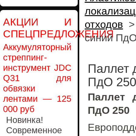
локализац
АКЦИИ И
отходов
СПЕЦПРЕДЛОЖЕНИЯ
синий ПдО
Аккумуляторный
стреппинг-
Паллет д
инструмент JDC
Q31 для
ПдО 25
обвязки
Паллет 
лентами — 125
000 руб
ПдО 250
Новинка!
Европо
Современное