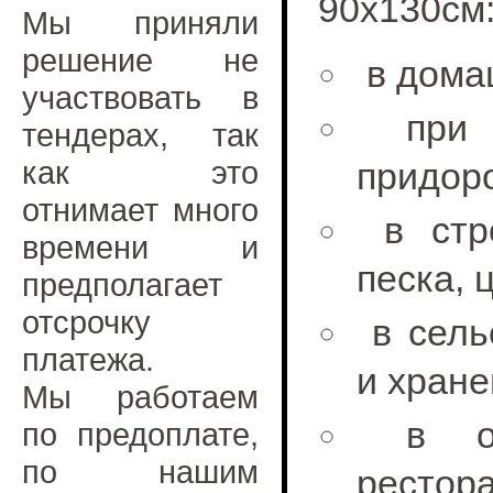
90х130см
Мы приняли
решение не
в дома
участвовать в
при у
тендерах, так
как это
придор
отнимает много
в стро
времени и
песка, 
предполагает
отсрочку
в сель
платежа.
и хране
Мы работаем
в общ
по предоплате,
по нашим
рестора