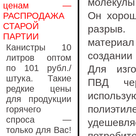
молекулы
ценам —
Он хорош
РАСПРОДАЖА
СТАРОЙ
разрыв.
ПАРТИИ
материа
Канистры 10
создании
литров оптом
по 101 рубл./
Для изго
штука. Такие
ПВД че
редкие цены
использ
для продукции
полиэтил
горячего
спроса —
удешевляе
только для Вас!
потребите