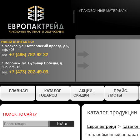
УПАКОВОЧНЫЕ МАТЕРИАЛЫ
НАШИ КОНТАКТЫ:
г. Москва, ул. Остаповский проезд, д.5,
оф. 405
+7 (495) 782-92-32
Тел.
г. Воронеж, ул. Бульвар Победы, д.
50в, оф. 15
+7 (473) 202-49-09
Тел.
ГЛАВНАЯ
КАТАЛОГ
АКЦИИ,
ПРАЙС-
ТОВАРОВ
СКИДКИ
ЛИСТЫ
Каталог продукции
ПОИСК ПО САЙТУ
Европактрейд
>
Каталог
теплообменный аппарат