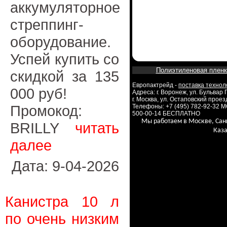
аккумуляторное
стреппинг-
оборудование.
Успей купить со
Полиэтиленовая пленк
скидкой за 135
Европактрейд -
поставка технол
000 руб!
Адреса: г. Воронеж, ул. Бульвар
г. Москва, ул. Остаповский проезд
Промокод:
Телефоны: +7 (495) 782-92-32 
500-00-14 БЕСПЛАТНО
Мы работаем в Москве, Сан
BRILLY
читать
Каза
далее
Дата: 9-04-2026
Канистра 10 л
по очень низким