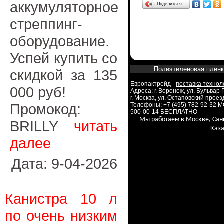
аккумуляторное
Поделиться…
стреппинг-
оборудование.
Успей купить со
Полиэтиленовая пленк
скидкой за 135
Европактрейд -
поставка технол
000 руб!
Адреса: г. Воронеж, ул. Бульвар
г. Москва, ул. Остаповский проезд
Промокод:
Телефоны: +7 (495) 782-92-32 
500-00-14 БЕСПЛАТНО
Мы работаем в Москве, Сан
BRILLY
читать
Каза
далее
Дата: 9-04-2026
Канистра 10 л
по очень низким