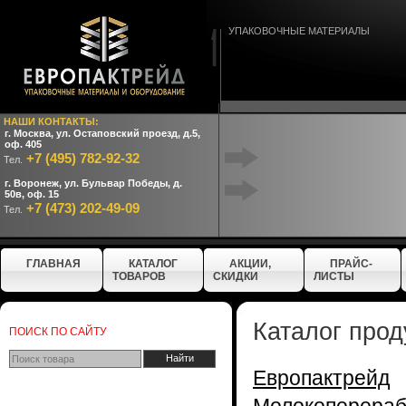
УПАКОВОЧНЫЕ МАТЕРИАЛЫ
НАШИ КОНТАКТЫ:
г. Москва, ул. Остаповский проезд, д.5,
оф. 405
+7 (495) 782-92-32
Тел.
г. Воронеж, ул. Бульвар Победы, д.
50в, оф. 15
+7 (473) 202-49-09
Тел.
ГЛАВНАЯ
КАТАЛОГ
АКЦИИ,
ПРАЙС-
ТОВАРОВ
СКИДКИ
ЛИСТЫ
Каталог прод
ПОИСК ПО САЙТУ
Европактрейд