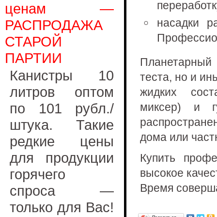
переработк
ценам —
насадки р
РАСПРОДАЖА
Профессион
СТАРОЙ
ПАРТИИ
Планетарный 
Канистры 10
теста, но и ин
литров оптом
жидких сост
по 101 рубл./
миксер) и 
распространен
штука. Такие
дома или част
редкие цены
для продукции
Купить проф
горячего
высокое качес
Время соверша
спроса —
только для Вас!