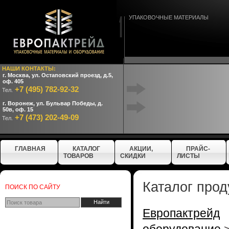
УПАКОВОЧНЫЕ МАТЕРИАЛЫ
НАШИ КОНТАКТЫ:
г. Москва, ул. Остаповский проезд, д.5,
оф. 405
+7 (495) 782-92-32
Тел.
г. Воронеж, ул. Бульвар Победы, д.
50в, оф. 15
+7 (473) 202-49-09
Тел.
ГЛАВНАЯ
КАТАЛОГ
АКЦИИ,
ПРАЙС-
ТОВАРОВ
СКИДКИ
ЛИСТЫ
Каталог прод
ПОИСК ПО САЙТУ
Европактрейд