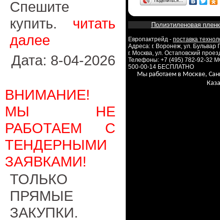
Поделиться…
Спешите
купить.
читать
Полиэтиленовая пленк
далее
Европактрейд -
поставка технол
Адреса: г. Воронеж, ул. Бульвар
г. Москва, ул. Остаповский проезд
Дата: 8-04-2026
Телефоны: +7 (495) 782-92-32 
500-00-14 БЕСПЛАТНО
Мы работаем в Москве, Сан
Каза
ВНИМАНИЕ!
МЫ НЕ
РАБОТАЕМ С
ТЕНДЕРНЫМИ
ЗАЯВКАМИ!
ТОЛЬКО
ПРЯМЫЕ
ЗАКУПКИ.