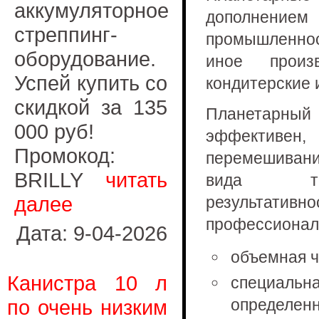
аккумуляторное
дополнени
стреппинг-
промышленнос
оборудование.
иное произ
Успей купить со
кондитерские 
скидкой за 135
Планетарный
000 руб!
эффективен
Промокод:
перемешивани
BRILLY
читать
вида те
далее
результативн
профессионал
Дата: 9-04-2026
объемная ч
Канистра 10 л
специальн
по очень низким
определенн