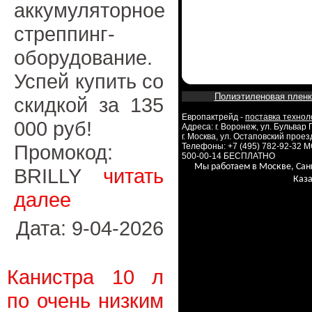
аккумуляторное
стреппинг-
оборудование.
Успей купить со
Полиэтиленовая пленк
скидкой за 135
Европактрейд -
поставка технол
000 руб!
Адреса: г. Воронеж, ул. Бульвар
г. Москва, ул. Остаповский проезд
Промокод:
Телефоны: +7 (495) 782-92-32 
500-00-14 БЕСПЛАТНО
Мы работаем в Москве, Сан
BRILLY
читать
Каза
далее
Дата: 9-04-2026
Канистра 10 л
по очень низким