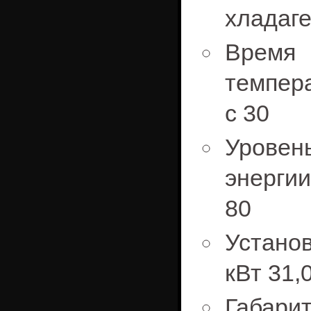
хладаг
Врем
темпера
с 30
Урове
энергии
80
Устано
кВт 31,
Габари