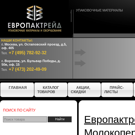
УПАКОВОЧНЫЕ МАТЕРИАЛЫ
НАШИ КОНТАКТЫ:
г. Москва, ул. Остаповский проезд, д.5,
оф. 405
+7 (495) 782-92-32
Тел.
г. Воронеж, ул. Бульвар Победы, д.
50в, оф. 15
+7 (473) 202-49-09
Тел.
ГЛАВНАЯ
КАТАЛОГ
АКЦИИ,
ПРАЙС-
ТОВАРОВ
СКИДКИ
ЛИСТЫ
ПОИСК ПО САЙТУ
Европактр
Молокопе