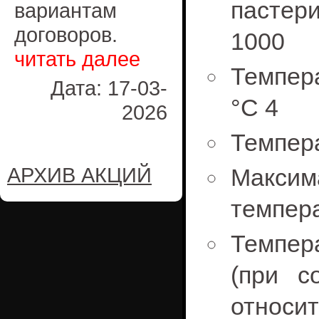
пастер
вариантам
договоров.
1000
читать далее
Темпер
Дата: 17-03-
°С 4
2026
Темпера
АРХИВ АКЦИЙ
Макс
темпера
Темпер
(при со
отно