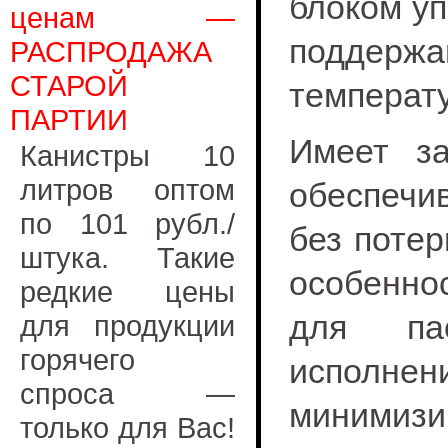
блоком уп
ценам —
поддержан
РАСПРОДАЖА
СТАРОЙ
температ
ПАРТИИ
Имеет за
Канистры 10
литров оптом
обеспечи
по 101 рубл./
без потер
штука. Такие
особенно
редкие цены
для па
для продукции
горячего
испо
спроса —
минимизи
только для Вас!