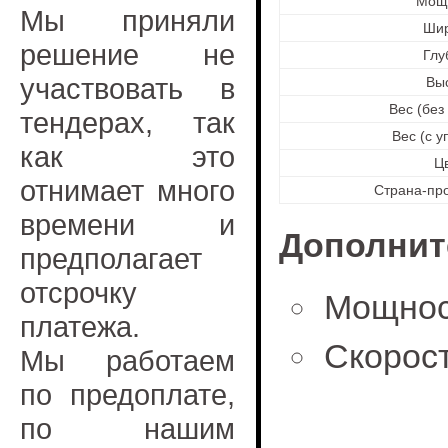
Мощ
Мы приняли
Ши
решение не
Глу
участвовать в
Вы
Вес (без
тендерах, так
Вес (с у
как это
Ц
отнимает много
Страна-пр
времени и
Дополнит
предполагает
отсрочку
Мощност
платежа.
Скорост
Мы работаем
по предоплате,
по нашим