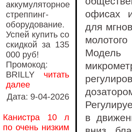
обществе
аккумуляторное
офисах 
стреппинг-
оборудование.
для мгно
Успей купить со
молотого
скидкой за 135
Модел
000 руб!
Промокод:
микромет
BRILLY
читать
регулир
далее
дозатор
Дата: 9-04-2026
Регулиру
в движен
Канистра 10 л
по очень низким
вниз, бл