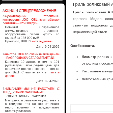
Гриль роликовый 
АКЦИИ И СПЕЦПРЕДЛОЖЕНИЯ
Гриль роликовый ATE
Аккумуляторный стреппинг-
торговли. Модель осн
инструмент JDC Q31 для обвязки
лентами — 125 000 руб
съемным поддоном дл
Новинка! Современное
аккумуляторное стреппинг-
нержавеющей стали.
оборудование. Успей купить со
скидкой за 135 000 руб!
Промокод: BRILLY
читать далее
Особенности:
Дата: 9-04-2026
Канистра 10 л по очень низким ценам
Диаметр ролика и
— РАСПРОДАЖА СТАРОЙ ПАРТИИ
Канистры 10 литров оптом по 101
от ролика к сосиск
рубл./штука. Такие редкие цены для
продукции горячего спроса — только
Расстояние между
для Вас! Спешите купить.
читать
далее
Легкосъемные кры
Дата: 8-04-2026
ВНИМАНИЕ! МЫ НЕ РАБОТАЕМ С
ТЕНДЕРНЫМИ ЗАЯВКАМИ!
ТОЛЬКО ПРЯМЫЕ ЗАКУПКИ.
Мы приняли решение не участвовать
в тендерах, так как это отнимает
много времени и предполагает
отсрочку платежа.