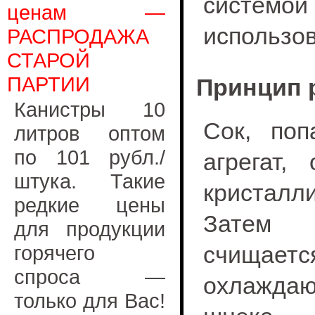
систем
ценам —
использов
РАСПРОДАЖА
СТАРОЙ
ПАРТИИ
Принцип 
Канистры 10
Сок, поп
литров оптом
по 101 рубл./
агрегат,
штука. Такие
кристалли
редкие цены
Затем 
для продукции
горячего
счища
спроса —
охлажда
только для Вас!