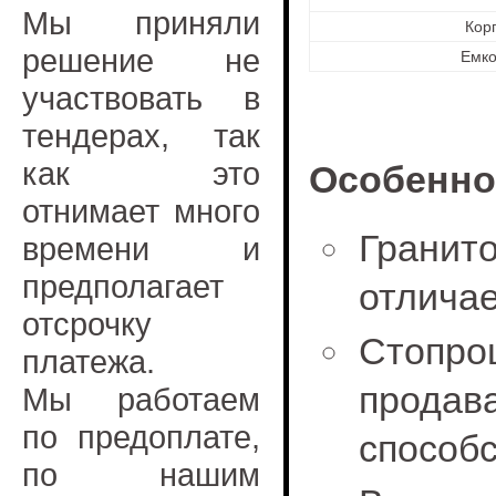
Мы приняли
Кор
решение не
Емк
участвовать в
тендерах, так
как это
Особенно
отнимает много
Грани
времени и
предполагает
отлича
отсрочку
Стопр
платежа.
прода
Мы работаем
по предоплате,
способс
по нашим