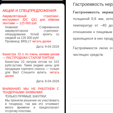
Гастроемкость не
АКЦИИ И СПЕЦПРЕДЛОЖЕНИЯ
Гастроемкость нерж
Аккумуляторный стреппинг-
толщиной 0,6 мм, кот
инструмент JDC Q31 для обвязки
лентами — 125 000 руб
температур от –40 д
Новинка! Современное
аккумуляторное стреппинг-
отношению к пищевым п
оборудование. Успей купить со
скидкой за 135 000 руб!
хранящихся в них проду
Промокод: BRILLY
читать далее
Дата: 9-04-2026
Гастроёмкости легко 
Канистра 10 л по очень низким ценам
чистящих средств.
— РАСПРОДАЖА СТАРОЙ ПАРТИИ
Канистры 10 литров оптом по 101
рубл./штука. Такие редкие цены для
продукции горячего спроса — только
для Вас! Спешите купить.
читать
далее
Дата: 8-04-2026
ВНИМАНИЕ! МЫ НЕ РАБОТАЕМ С
ТЕНДЕРНЫМИ ЗАЯВКАМИ!
ТОЛЬКО ПРЯМЫЕ ЗАКУПКИ.
Мы приняли решение не участвовать
в тендерах, так как это отнимает
много времени и предполагает
отсрочку платежа.