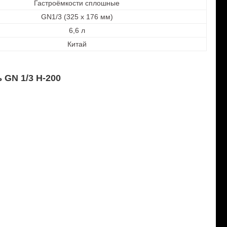
Гастроёмкости сплошные
GN1/3 (325 х 176 мм)
6,6 л
Китай
 GN 1/3 Н-200