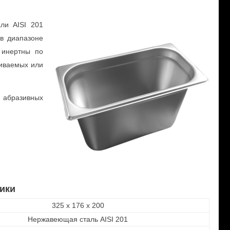
ли AISI 201
 в диапазоне
 инертны по
ливаемых или
ю абразивных
ики
325 х 176 х 200
Нержавеющая сталь AISI 201