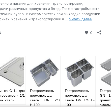
ышка C 11 для
Гастроемкость
Гастроемкость
Гастро
строемкости 1/1
нержавеющая
нержавеющая
GN 1
рж. стали
сталь GN 2/3
сталь GN 1/4 H-
гранит
Н-100
100
эмаль