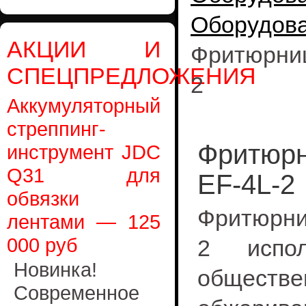
Оборудов
АКЦИИ И
Фритюрниц
СПЕЦПРЕДЛОЖЕНИЯ
2
Аккумуляторный
стреппинг-
Фритюрн
инструмент JDC
Q31 для
EF-4L-2
обвязки
Фритюрниц
лентами — 125
000 руб
2 испол
Новинка!
общест
Современное