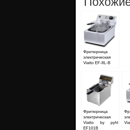
Похожие
Фритюрница
электрическая
Viatto EF-8L-B
Фритюрница
Фр
электрическая
эл
Viatto by pyhl
Via
EF101B