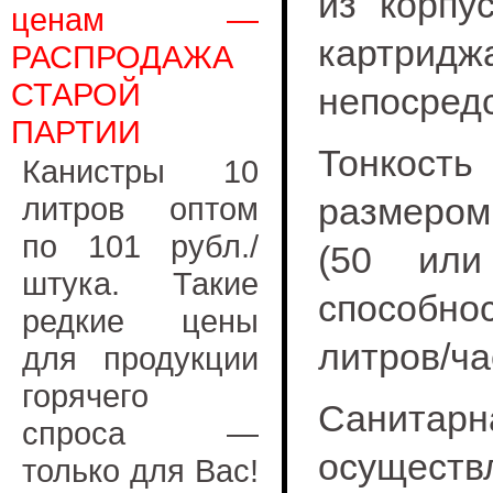
из корпу
ценам —
картри
РАСПРОДАЖА
СТАРОЙ
непосред
ПАРТИИ
Тонкост
Канистры 10
литров оптом
размером
по 101 рубл./
(50 или
штука. Такие
способнос
редкие цены
литров/ча
для продукции
горячего
Санитар
спроса —
осуществ
только для Вас!