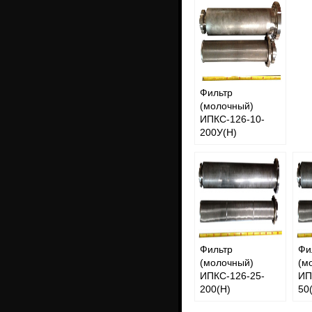
Фильтр
(молочный)
ИПКС-126-10-
200У(Н)
Фильтр
Фи
(молочный)
(м
ИПКС-126-25-
ИП
200(Н)
50