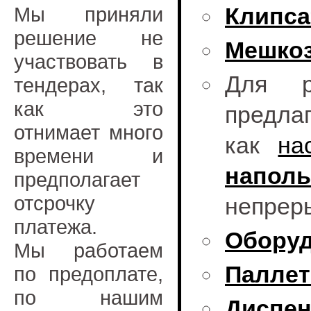
Мы приняли
Клипс
решение не
Мешко
участвовать в
Для р
тендерах, так
как это
предла
отнимает много
как
на
времени и
наполь
предполагает
отсрочку
непреры
платежа.
Оборуд
Мы работаем
Паллет
по предоплате,
по нашим
Диспен