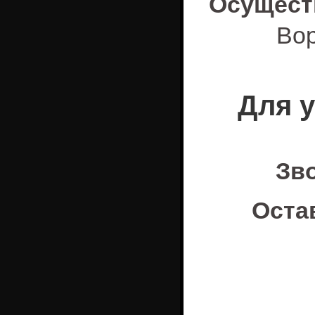
Осущест
Вор
Для 
Зв
Оста