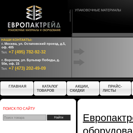
УПАКОВОЧНЫЕ МАТЕРИАЛЫ
НАШИ КОНТАКТЫ:
г. Москва, ул. Остаповский проезд, д.5,
оф. 405
+7 (495) 782-92-32
Тел.
г. Воронеж, ул. Бульвар Победы, д.
50в, оф. 15
+7 (473) 202-49-09
Тел.
ГЛАВНАЯ
КАТАЛОГ
АКЦИИ,
ПРАЙС-
ТОВАРОВ
СКИДКИ
ЛИСТЫ
ПОИСК ПО САЙТУ
Европактр
оборудова