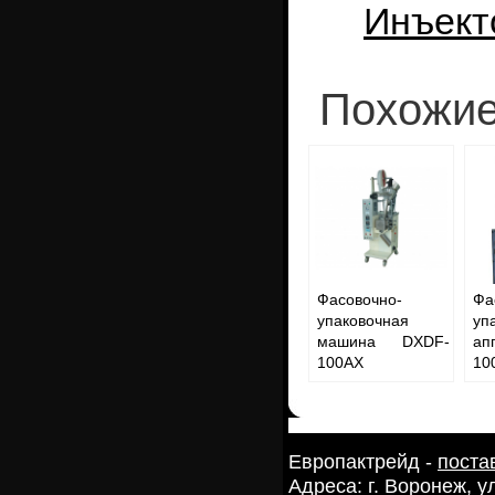
Инъект
Похожие
Фасовочно-
Фа
упаковочная
уп
машина DXDF-
ап
100AX
100
Европактрейд -
поста
Адреса: г. Воронеж, 