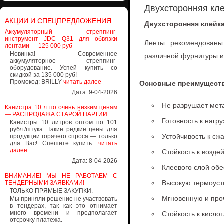
Двухсторонняя кле
АКЦИИ И СПЕЦПРЕДЛОЖЕНИЯ
Двухсторонняя клейка
Аккумуляторный стреппинг-
инструмент JDC Q31 для обвязки
Ленты рекомендованы 
лентами — 125 000 руб
Новинка! Современное
различной фурнитуры и
аккумуляторное стреппинг-
оборудование. Успей купить со
скидкой за 135 000 руб!
Промокод: BRILLY
читать далее
Основные преимуществ
Дата: 9-04-2026
Не разрушает мет
Канистра 10 л по очень низким ценам
— РАСПРОДАЖА СТАРОЙ ПАРТИИ
Готовность к нагр
Канистры 10 литров оптом по 101
рубл./штука. Такие редкие цены для
Устойчивость к сж
продукции горячего спроса — только
для Вас! Спешите купить.
читать
далее
Стойкость к возде
Дата: 8-04-2026
Клеевого слой обе
ВНИМАНИЕ! МЫ НЕ РАБОТАЕМ С
Высокую термоуст
ТЕНДЕРНЫМИ ЗАЯВКАМИ!
ТОЛЬКО ПРЯМЫЕ ЗАКУПКИ.
Мгновенную и пр
Мы приняли решение не участвовать
в тендерах, так как это отнимает
много времени и предполагает
Стойкость к кисло
отсрочку платежа.