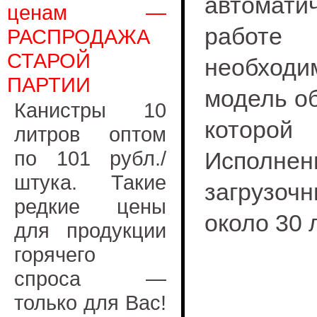
автомати
ценам —
работе
РАСПРОДАЖА
СТАРОЙ
необход
ПАРТИИ
модель об
Канистры 10
которой
литров оптом
по 101 рубл./
Исполн
штука. Такие
загрузо
редкие цены
около 30 
для продукции
горячего
спроса —
только для Вас!