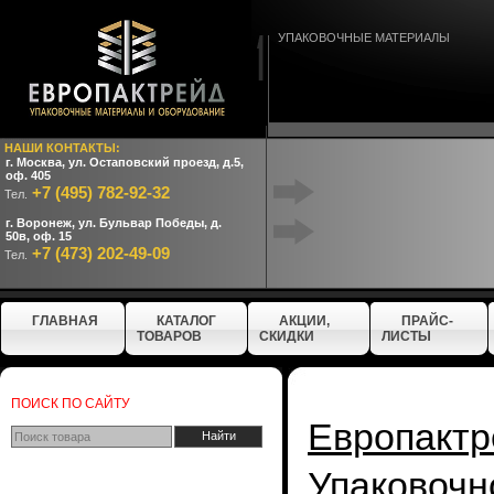
УПАКОВОЧНЫЕ МАТЕРИАЛЫ
НАШИ КОНТАКТЫ:
г. Москва, ул. Остаповский проезд, д.5,
оф. 405
+7 (495) 782-92-32
Тел.
г. Воронеж, ул. Бульвар Победы, д.
50в, оф. 15
+7 (473) 202-49-09
Тел.
ГЛАВНАЯ
КАТАЛОГ
АКЦИИ,
ПРАЙС-
ТОВАРОВ
СКИДКИ
ЛИСТЫ
ПОИСК ПО САЙТУ
Европактр
Упаково