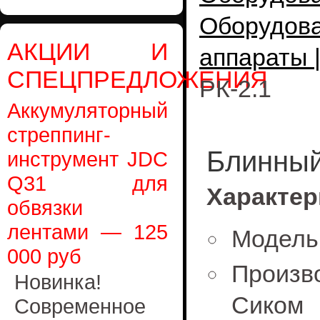
Оборудо
АКЦИИ И
аппараты 
СПЕЦПРЕДЛОЖЕНИЯ
РК-2.1
Аккумуляторный
стреппинг-
Блинный
инструмент JDC
Q31 для
Характер
обвязки
лентами — 125
Модель:
000 руб
Произв
Новинка!
Сиком
Современное