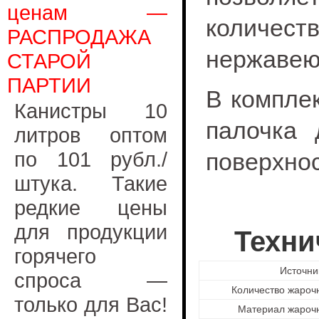
ценам —
количест
РАСПРОДАЖА
нержавею
СТАРОЙ
ПАРТИИ
В комплек
Канистры 10
палочка 
литров оптом
по 101 рубл./
поверхнос
штука. Такие
редкие цены
для продукции
Техни
горячего
Источни
спроса —
Количество жароч
только для Вас!
Материал жарочн