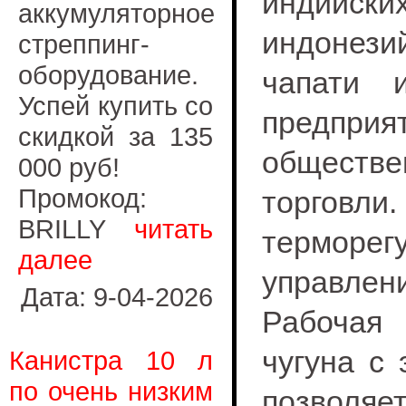
индийски
аккумуляторное
индонези
стреппинг-
оборудование.
чапати 
Успей купить со
предприя
скидкой за 135
общес
000 руб!
Промокод:
торгов
BRILLY
читать
терморе
далее
управле
Дата: 9-04-2026
Рабочая 
чугуна с
Канистра 10 л
по очень низким
позволя