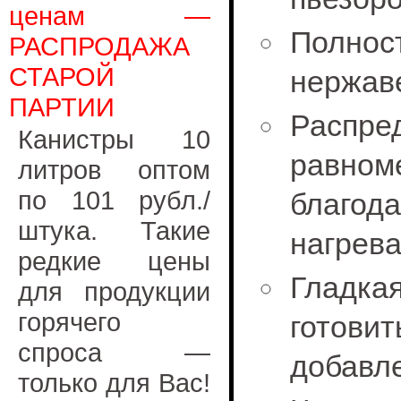
ценам —
Полн
РАСПРОДАЖА
СТАРОЙ
нержав
ПАРТИИ
Распре
Канистры 10
равном
литров оптом
по 101 рубл./
благод
штука. Такие
нагрев
редкие цены
Гладк
для продукции
горячего
готов
спроса —
добавл
только для Вас!