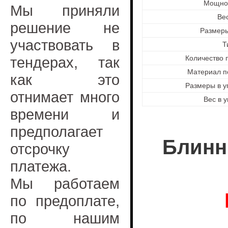
Мощнос
Мы приняли
Вес
решение не
Размер
участвовать в
Т
тендерах, так
Количество 
Материал п
как это
Размеры в у
отнимает много
Вес в 
времени и
предполагает
Блинни
отсрочку
платежа.
Мы работаем
по предоплате,
по нашим