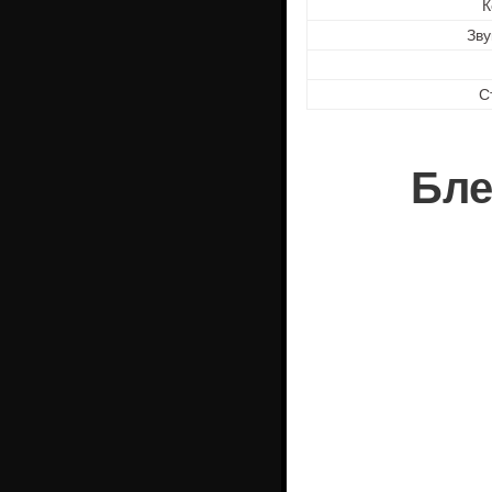
К
Зв
С
Бле