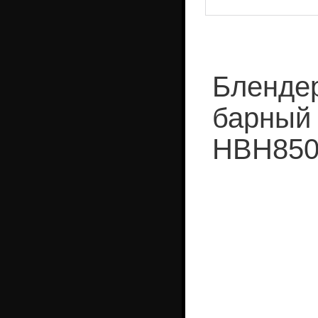
Бленде
барный
HBH850