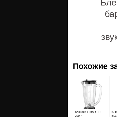
Бле
ба
зву
Похожие з
Блендер FIMAR FR
БЛЕ
200P
BL1