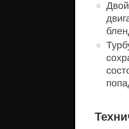
Дво
дви
блен
Турб
сохр
сос
попа
Техни