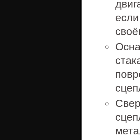
двиг
если
своё
Осн
стак
по
сцеп
Све
сце
мета