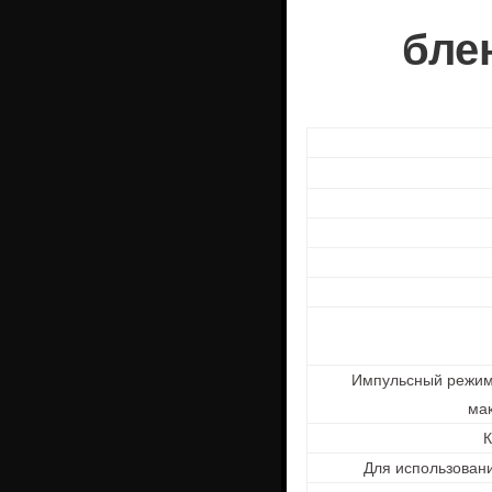
бле
Импульсный режим 
ма
К
Для использован