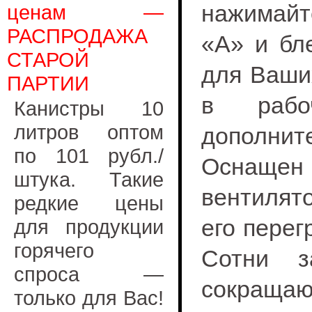
нажимайт
ценам —
РАСПРОДАЖА
«А» и бл
СТАРОЙ
для Ваши
ПАРТИИ
в рабо
Канистры 10
литров оптом
дополните
по 101 рубл./
Оснащ
штука. Такие
вентилят
редкие цены
его перег
для продукции
горячего
Сотни з
спроса —
сокраща
только для Вас!