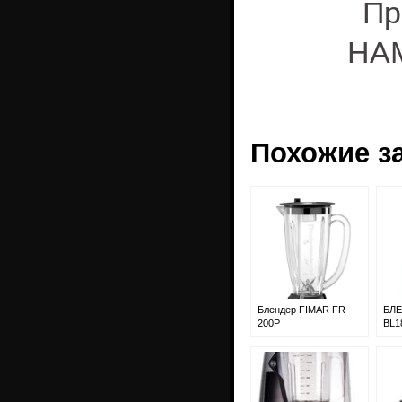
Пр
HA
Похожие з
Блендер FIMAR FR
БЛЕ
200P
BL1