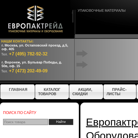
УПАКОВОЧНЫЕ МАТЕРИАЛЫ
НАШИ КОНТАКТЫ:
г. Москва, ул. Остаповский проезд, д.5,
оф. 405
+7 (495) 782-92-32
Тел.
г. Воронеж, ул. Бульвар Победы, д.
50в, оф. 15
+7 (473) 202-49-09
Тел.
ГЛАВНАЯ
КАТАЛОГ
АКЦИИ,
ПРАЙС-
ТОВАРОВ
СКИДКИ
ЛИСТЫ
ПОИСК ПО САЙТУ
Европактр
Оборуд