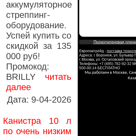
аккумуляторное
стреппинг-
оборудование.
Успей купить со
Полиэтиленовая пленк
скидкой за 135
Европактрейд -
поставка технол
000 руб!
Адреса: г. Воронеж, ул. Бульвар
г. Москва, ул. Остаповский проезд
Промокод:
Телефоны: +7 (495) 782-92-32 
500-00-14 БЕСПЛАТНО
Мы работаем в Москве, Сан
BRILLY
читать
Каза
далее
Дата: 9-04-2026
Канистра 10 л
по очень низким