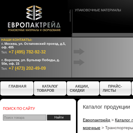
УПАКОВОЧНЫЕ МАТЕРИАЛЫ
НАШИ КОНТАКТЫ:
г. Москва, ул. Остаповский проезд, д.5,
оф. 405
+7 (495) 782-92-32
Тел.
г. Воронеж, ул. Бульвар Победы, д.
50в, оф. 15
+7 (473) 202-49-09
Тел.
ГЛАВНАЯ
КАТАЛОГ
АКЦИИ,
ПРАЙС-
ТОВАРОВ
СКИДКИ
ЛИСТЫ
Каталог продукции
ПОИСК ПО САЙТУ
Европактрейд
>
Каталог 
моечные
>
Транспортеры