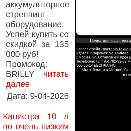
аккумуляторное
стреппинг-
оборудование.
Успей купить со
Полиэтиленовая пленк
скидкой за 135
Европактрейд -
поставка технол
000 руб!
Адреса: г. Воронеж, ул. Бульвар
г. Москва, ул. Остаповский проезд
Промокод:
Телефоны: +7 (495) 782-92-32 
500-00-14 БЕСПЛАТНО
Мы работаем в Москве, Сан
BRILLY
читать
Каза
далее
Дата: 9-04-2026
Канистра 10 л
по очень низким