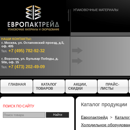
УПАКОВОЧНЫЕ МАТЕРИАЛЫ
НАШИ КОНТАКТЫ:
г. Москва, ул. Остаповский проезд, д.5,
оф. 405
+7 (495) 782-92-32
Тел.
г. Воронеж, ул. Бульвар Победы, д.
50в, оф. 15
+7 (473) 202-49-09
Тел.
ГЛАВНАЯ
КАТАЛОГ
АКЦИИ,
ПРАЙС-
ТОВАРОВ
СКИДКИ
ЛИСТЫ
Каталог продукции
ПОИСК ПО САЙТУ
Европактрейд
>
Катало
Холодильное оборудова