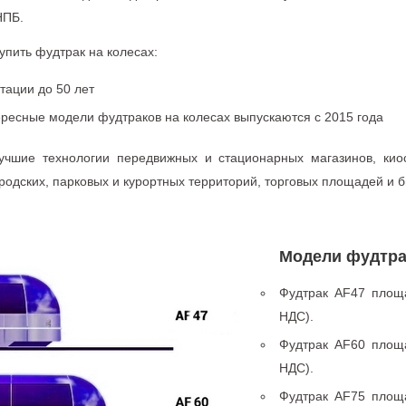
НПБ.
пить фудтрак на колесах:
тации до 50 лет
ресные модели фудтраков на колесах выпускаются с 2015 года
чшие технологии передвижных и стационарных магазинов, киос
родских, парковых и курортных территорий, торговых площадей и б
Модели фудтр
Фудтрак AF47 площа
НДС).
Фудтрак AF60 площа
НДС).
Фудтрак AF75 площа