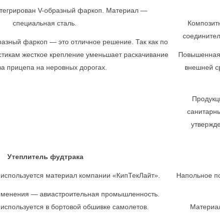
нтегрирован V-образный фаркоп. Материал —
специальная сталь.
Композитн
соединител
азный фаркоп — это отличное решение. Так как по
стикам жесткое крепление уменьшает раскачивание
Повышенная 
ва прицепа на неровных дорогах.
внешней с
Продукц
санитарны
утвержде
Утеплитель фудтрака
 используется материал компании «КипТекЛайт».
Напольное по
менения — авиастроительная промышленность.
используется в бортовой обшивке самолетов.
Материал