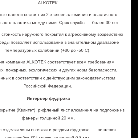
ALKOTEK.
ые панели состоят из 2-х слоев алюминия и эластичного
ьного пластика между ними. Срок службы — более 30 лет.
стойкость наружного покрытия к агрессивному воздействию
реды позволяет использование в значительном диапазоне
температурных колебаний (+80 до -50 С).
ия компании ALKOTEK соответствует всем требованиям
х, пожарных, экологических и других норм безопасности,
нных в соответствии с действующим законодательством
Российской Федерации.
Интерьер фудтрака
крытие (Квинтет), рифленый лист алюминия на подложке из
фанеры толщиной 20 мм.
 отделки зоны вытяжки и раздачи фудтрака — пищевая
нержавейка 304 марки, толщиной 0,8 мм.