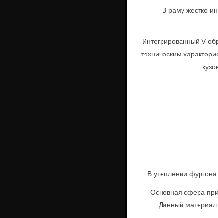
В раму жестко и
Интегрированный V-обр
техническим характери
кузо
В утеплении фургона
Основная сфера при
Данный материал 