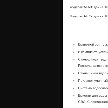
Фудтрак AF60: длина 18
Фудтрак AF75: длина 18
Вытяжной зонт с 
В комплекте устан
Столешница вдо
Располагается в з
Столешница вдоль
Прилавок уличный.
Система водоснаб
Емкости для воды
СЭС. С возможнос