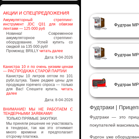
АКЦИИ И СПЕЦПРЕДЛОЖЕНИЯ
Аккумуляторный стреппинг-
инструмент JDC Q31 для обвязки
Фудтрак МР
лентами — 125 000 руб
Новинка! Современное
аккумуляторное стреппинг-
оборудование. Успей купить со
скидкой за 135 000 руб!
Промокод: BRILLY
читать далее
Фудтрак МР
Дата: 9-04-2026
Канистра 10 л по очень низким ценам
— РАСПРОДАЖА СТАРОЙ ПАРТИИ
Канистры 10 литров оптом по 101
рубл./штука. Такие редкие цены для
Фудтрак МР
продукции горячего спроса — только
для Вас! Спешите купить.
читать
далее
Дата: 8-04-2026
Фудтраки | Прице
ВНИМАНИЕ! МЫ НЕ РАБОТАЕМ С
ТЕНДЕРНЫМИ ЗАЯВКАМИ!
Фудтраки — это прице
ТОЛЬКО ПРЯМЫЕ ЗАКУПКИ.
Мы приняли решение не участвовать
покупателей максималь
в тендерах, так как это отнимает
много времени и предполагает
отсрочку платежа.
Фургон уже оборудован