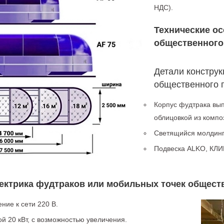
НДС).
Технические о
общественного
Детали конструк
общественного 
Корпус фудтрака вы
облицовкой из компо
Светящийся молдинг
Подвеска ALKO, КЛИ
лектрика
фудтраков или мобильных точек общест
ие к сети 220 В.
й 20 кВт, с возможностью увеличения.