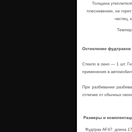
Толщина утеплителя
плесневению, не горит
частиц, 
Темпер
Остекление фудтраков
Стекло в окно — 1 шт. 
применения в автомобил
При разбивании разбива
отличие от обычных окон
Размеры и комплектац
Фудтрак AF47: длина 17