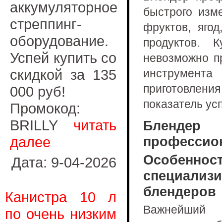
аккумуляторное
быстрого изм
стреппинг-
фруктов, ягод
оборудование.
продуктов. 
Успей купить со
невозможно п
скидкой за 135
инструмент
приготовлени
000 руб!
показатель ус
Промокод:
BRILLY
читать
Блендер
далее
профессио
Особеннос
Дата: 9-04-2026
специализ
блендеров
Канистра 10 л
Важнейший
по очень низким