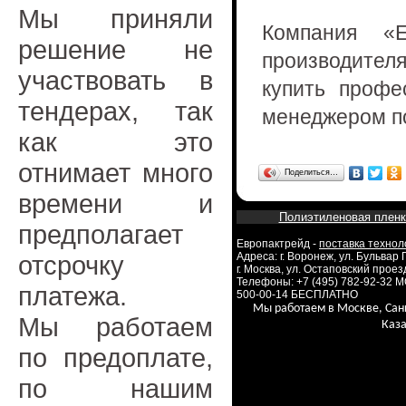
Мы приняли
Компания «Е
решение не
производител
участвовать в
купить профе
тендерах, так
менеджером по
как это
отнимает много
Поделиться…
времени и
Полиэтиленовая пленк
предполагает
Европактрейд -
поставка технол
отсрочку
Адреса: г. Воронеж, ул. Бульвар
г. Москва, ул. Остаповский проезд
Телефоны: +7 (495) 782-92-32 
платежа.
500-00-14 БЕСПЛАТНО
Мы работаем в Москве, Сан
Мы работаем
Каза
по предоплате,
по нашим