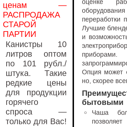
оценке раб
ценам —
оборудовани
РАСПРОДАЖА
переработки п
СТАРОЙ
Лучшие бленд
ПАРТИИ
и возможност
Канистры 10
электроприб
литров оптом
приборами
по 101 рубл./
запрограмми
штука. Такие
Опция может 
но, скорее все
редкие цены
для продукции
Преимущес
горячего
бытовыми
спроса —
Чаша бол
только для Вас!
позволяет