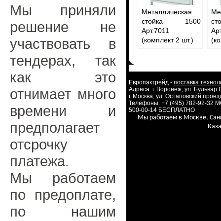
Мы приняли
Металлическая
Ме
стойка 1500
ст
решение не
Арт.7011
Ар
участвовать в
(комплект 2 шт.)
(ко
тендерах, так
как это
Европактрейд -
поставка технол
отнимает много
Адреса: г. Воронеж, ул. Бульвар
г. Москва, ул. Остаповский проезд
Телефоны: +7 (495) 782-92-32 
времени и
500-00-14 БЕСПЛАТНО
Мы работаем в Москве, Сан
предполагает
Каза
отсрочку
платежа.
Мы работаем
по предоплате,
по нашим