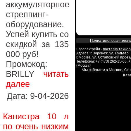
аккумуляторное
стреппинг-
оборудование.
Успей купить со
Полиэтиленовая пленк
скидкой за 135
Европактрейд -
поставка технол
000 руб!
Адреса: г. Воронеж, ул. Бульвар
г. Москва, ул. Остаповский проезд
Промокод:
Телефоны: +7 (473) 262-15-60, +
(Москва)
Мы работаем в Москве, Сан
BRILLY
читать
Каза
далее
Дата: 9-04-2026
Канистра 10 л
по очень низким