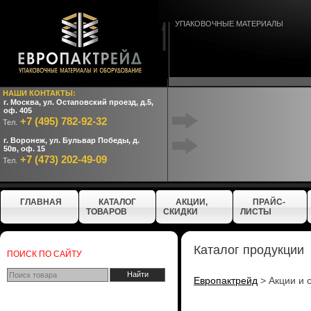
УПАКОВОЧНЫЕ МАТЕРИАЛЫ
НАШИ КОНТАКТЫ:
г. Москва, ул. Остаповский проезд, д.5,
оф. 405
+7 (495) 782-92-32
Тел.
г. Воронеж, ул. Бульвар Победы, д.
50в, оф. 15
+7 (473) 202-49-09
Тел.
ГЛАВНАЯ
КАТАЛОГ
АКЦИИ,
ПРАЙС-
ТОВАРОВ
СКИДКИ
ЛИСТЫ
Каталог продукции
ПОИСК ПО САЙТУ
Европактрейд
>
Акции и 